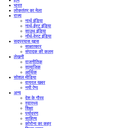
होम
भारत
लोकतंत्र का मेला
राज्य
नार्थ इंडिया
नार्थ-ईस्ट इंडिया
साउथ इंडिया
नॉर्थ-वेस्ट इंडिया
सद्प्रयास ख़ास
साक्षात्कार
संपादक की कलम
लेखनी
राजनीतिक
सामाजिक
आर्थिक
सोशल मीडिया
वायरल खबर
नयी ऐप्प
अन्य
देश के गौरव
स्वास्थ्य
शिक्षा
पर्यावरण
साहित्य
कोरोना का कहर