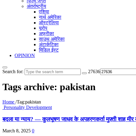
फिल्म जगत
अंतर्राष्ट्रीय
एशिया
नार्थ अमेरिका
ऑस्ट्रेलिया
यूरोप
अफ्रीका
साउथ अमेरिका
अंटार्कटिका
मिडिल ईस्ट
OPINION
Search for:
27636
Tags archive: pakistan
Home
/
Tag:
pakistan
Personality Development
बदला या न्याय? — कुलभूषण जाधव के अपहरणकर्ता मुफ़्ती शाह मीर क
March 8, 2025
0