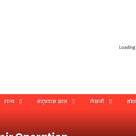
Loading
राज्य
सद्प्रयास ख़ास
लेखनी
सोश