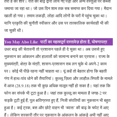
तेरा है का शोर। रात को बाढ़ द्वारा लाये गए पेड़ों और अन्य वस्तुओं पर कब्जा
जमाया जा रहा था। जो उस दिन शाम तक सब समाप्त कर दिया गया। मैदान
खाली हो गया। तमाम लकड़ी, लोहा आदि लोगों के घरों में पहुंच चुका था।
यानि प्रकृति की चुनौती स्वीकार और उस पर तात्कालिक कार्यवाही भी की
जा चुकी थी।
You May Also Like
पार्टी का महत्वपूर्ण दस्तावेज़ होता है, घोषणापत्र
उधर बाढ़ की चेतावनी तो प्रशासन पहले ही दे चुका था। अब उससे हुए
नुकसान का आंकलन और हालातों को सामान्य बनाने का प्रयास। राज्य के
मुख्यमंत्री, क्षेत्र के मंत्री, शासन-प्रशासन सब लग चुके थे अपने-2 काम
पर। कोई भी पीछे रहना नहीं चाहता था। यूं कहें तो बेहतर होगा कि बहती
गंगा में हाथ-पांव धोने की तैयारियां। कुल्लू ज़िला और लाहौल-स्पिती के मामले
में आज (28.9.18) तक भी कुछ अधिक मालूम नहीं हो सका है। यहां तक कि
फोन का संपर्क भी टूटा हुआ है। जहां तक कुल्लू का मामला है जगह-2 पर
सड़कें टूटी हुई हैं, पुल क्षतिग्रस्त हुए हैं, निजी संपतियों का नुकसान भी बहुत
हुआ है। कई ट्रक, बस और छोटे वाहन भी ‘ब्यास’ की बाढ़ के चपेट में आए
हैं। लेकिन सरकारी तौर पर नुकसान के आंकलन के आंकड़े अभी नहीं आए