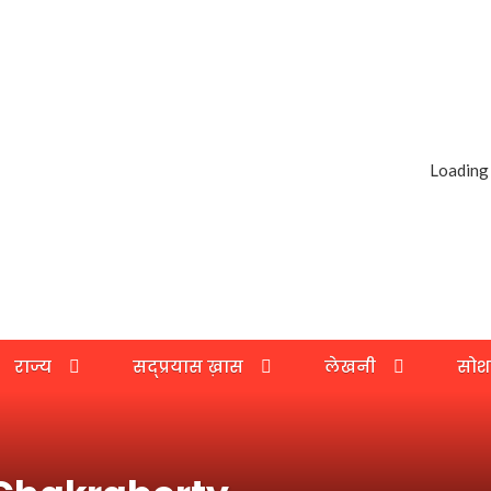
Loading
राज्य
सद्प्रयास ख़ास
लेखनी
सोश