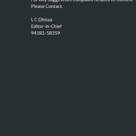
Please Contact.
L C Dhissa
Editor-in-Chief
94181-58359