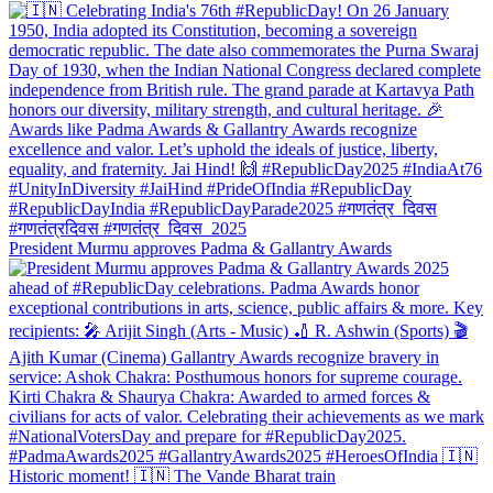
President Murmu approves Padma & Gallantry Awards
Historic moment! 🇮🇳 The Vande Bharat train