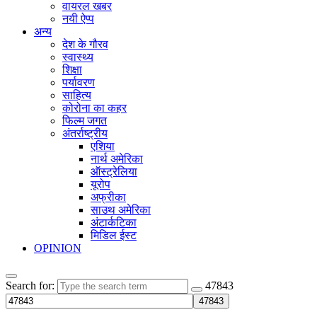
वायरल खबर
नयी ऐप्प
अन्य
देश के गौरव
स्वास्थ्य
शिक्षा
पर्यावरण
साहित्य
कोरोना का कहर
फिल्म जगत
अंतर्राष्ट्रीय
एशिया
नार्थ अमेरिका
ऑस्ट्रेलिया
यूरोप
अफ्रीका
साउथ अमेरिका
अंटार्कटिका
मिडिल ईस्ट
OPINION
Search for:
47843