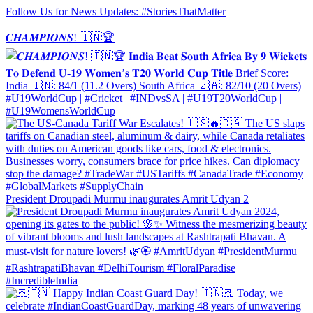
Follow Us for News Updates: #StoriesThatMatter
𝑪𝑯𝑨𝑴𝑷𝑰𝑶𝑵𝑺! 🇮🇳🏆
President Droupadi Murmu inaugurates Amrit Udyan 2