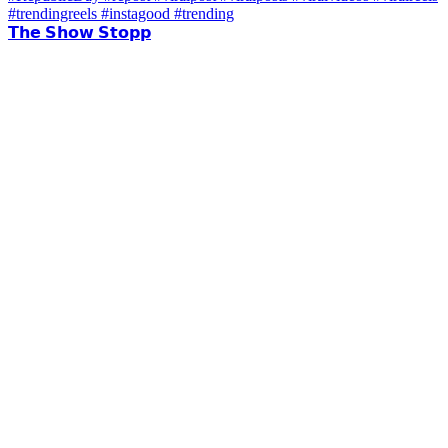
𝗧𝗵𝗲 𝗦𝗵𝗼𝘄 𝗦𝘁𝗼𝗽𝗽