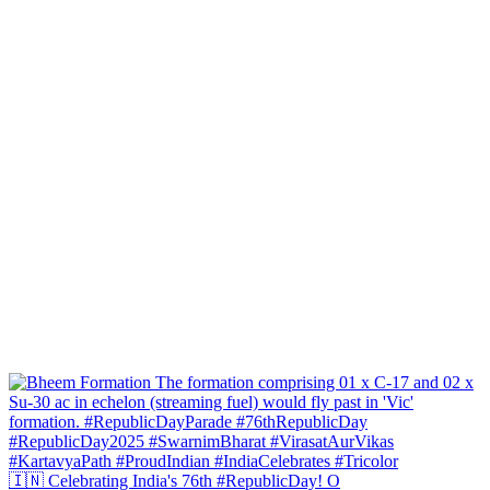
🇮🇳 Celebrating India's 76th #RepublicDay! O