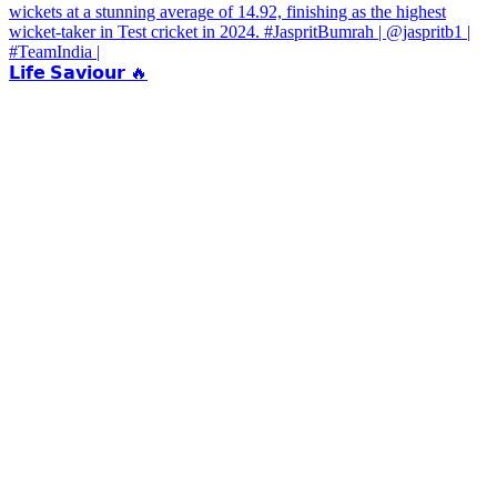
𝗟𝗶𝗳𝗲 𝗦𝗮𝘃𝗶𝗼𝘂𝗿 🔥