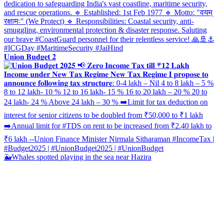
𝐔𝐧𝐢𝐨𝐧 𝐁𝐮𝐝𝐠𝐞𝐭 𝟐
🐳Whales spotted playing in the sea near Hazira