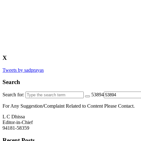
X
Tweets by sadprayas
Search
Search for:
53894
For Any Suggestion/Complaint Related to Content Please Contact.
L C Dhissa
Editor-in-Chief
94181-58359
Recent Posts