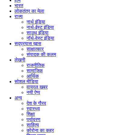
होम
भारत
लोकतंत्र का मेला
राज्य
नार्थ इंडिया
नार्थ-ईस्ट इंडिया
साउथ इंडिया
नॉर्थ-वेस्ट इंडिया
सद्प्रयास ख़ास
साक्षात्कार
संपादक की कलम
लेखनी
राजनीतिक
सामाजिक
आर्थिक
सोशल मीडिया
वायरल खबर
नयी ऐप्प
अन्य
देश के गौरव
स्वास्थ्य
शिक्षा
पर्यावरण
साहित्य
कोरोना का कहर