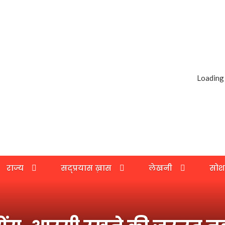
Loading
राज्य
सद्प्रयास ख़ास
लेखनी
सोश