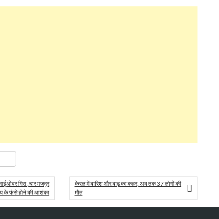
ok
er
are
लाईओवर गिरा ,चार मजदूर
केरल में बारिश और बाढ़ का कहर, अब तक 37 लोगों की
्‍य के फंसे होने की आशंका
मौत