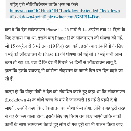
पढ़िए पूरी नोटिफिकेशन ताकि भ्रम ना फैले
https://t.co/aCJOHm4CJH
#LockdownExtended
#lockdown
#Lockdown4point0
pic.twitter.com/GSIFH4Dsra
— सदप्रयास (@sadprayas)
May 17, 2020
बता दें कि देश लॉकडाउन Phase I – 25 मार्च से 14 अप्रैल तक 21 दिनों के
लिए लगाया गया था. इसके बाद Phase II के लॉकडाउन की घोषणा की गई,
जो 15 अप्रैल से 3 मई तक (19 दिन) रहा. वही, इसके बाद 14 दिनों के लिए
4 मई को लॉकडाउन के Phase III की घोषणा की गई जो 17 मई यानी आज
खत्म हो रहा था. बता दें कि देश में पिछले 54 दिनों से लॉकडाउन लागू है.
हालांकि इसके बावजदू भी कोरोना संक्रमण के मामले दिन बन दिन बढ़ते जा
रहे हैं.
मालूम हो कि पीएम मोदी ने देश को संबोधित करते हुए कहा था कि लॉकडाउन
(Lockdown 4) के चौथे चरण के बारे में जानकारी 18 मई से पहले दे दी
जाएगी. उन्होंने कहा कि लॉकडाउन का चौथा फेज होगा, लेकिन यह पूरी तरह
से नए रंग रूप वाला होगा. इसके लिए नए नियम तय किए जाएंगे ताकि बाकी
कामों के साथ सामंजस्य बैठाते हुए लोग दो गज दूरी का भी पालन किया जाए.