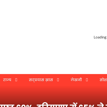
Loading
राज्य
सद्प्रयास ख़ास
लेखनी
सोश