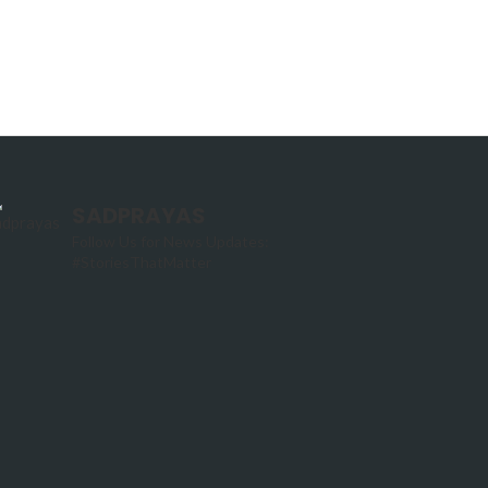
SADPRAYAS
Follow Us for News Updates:
#StoriesThatMatter