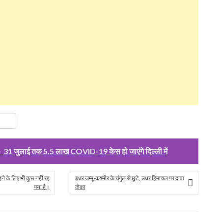
ok
er
are
e
31 जुलाई तक 5.5 लाख COVID-19 केस हो जाएंगे दिल्ली में
े के लिए भी कुछ नहीं रह
इधर जम्मू-कश्मीर के चंगुल से छूटे, उधर हिमाचल पर दावा
गया है।
ठोका