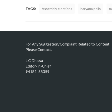
TAGS:
Assembly elections
haryana polls
m
For Any Suggestion/Complaint Related to Content
Please Contact.
L C Dhissa
Editor-in-Chief
94181-58359